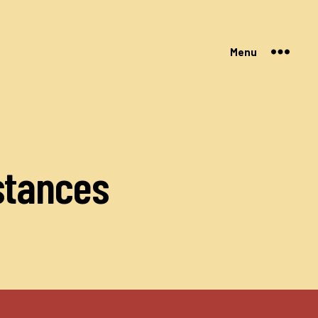
Menu
stances