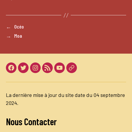
←
Océo
→
Moa
Facebook
Twitter
Instagram
LinkedIn
Youtube
Dailymotion
La dernière mise à jour du site date du 04 septembre
2024.
Nous Contacter