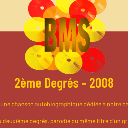
2ème Degrés – 2008
t une chanson autobiographique dédiée à notre ba
u deuxième degrés, parodie du même titre d’un g