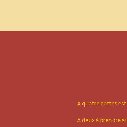
A quatre pattes es
A deux à prendre a