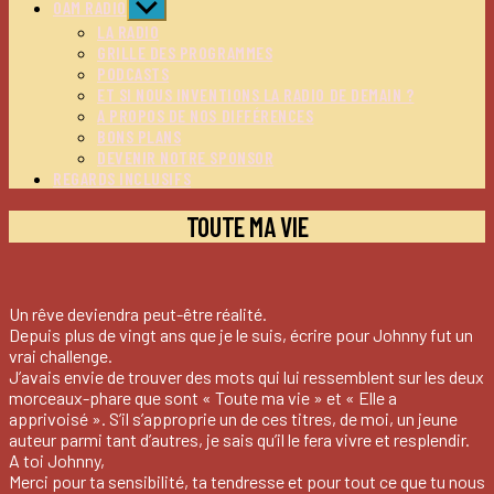
OAM RADIO
Afficher
le
LA RADIO
sous-
GRILLE DES PROGRAMMES
menu
PODCASTS
ET SI NOUS INVENTIONS LA RADIO DE DEMAIN ?
A PROPOS DE NOS DIFFÉRENCES
BONS PLANS
DEVENIR NOTRE SPONSOR
REGARDS INCLUSIFS
TOUTE MA VIE
Un rêve deviendra peut-être réalité.
Depuis plus de vingt ans que je le suis, écrire pour Johnny fut un
vrai challenge.
J’avais envie de trouver des mots qui lui ressemblent sur les deux
morceaux-phare que sont « Toute ma vie » et « Elle a
apprivoisé ». S’il s’approprie un de ces titres, de moi, un jeune
auteur parmi tant d’autres, je sais qu’il le fera vivre et resplendir.
A toi Johnny,
Merci pour ta sensibilité, ta tendresse et pour tout ce que tu nous