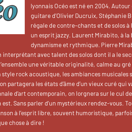
lyonnais Océo est né en 2004. Autour 
guitare d’Olivier Ducruix, Stéphanie 
régale de contre-chants et de solos à
un esprit jazzy. Laurent Mirabito, à la
dynamisme et rythmique. Pierre Mirabi
n interprétant avec talent des solos dont il a le s
l’ensemble une véritable originalité, calme au gré
style rock acoustique, les ambiances musicales so
 on partagera les états d’âme d’un vieux curé qui v
nale d’art contemporain, on lorgnera sur le cul d
en est. Sans parler d’un mystérieux rendez-vous. 
nson à l’esprit libre, souvent humoristique, parfoi
ue chose à dire !