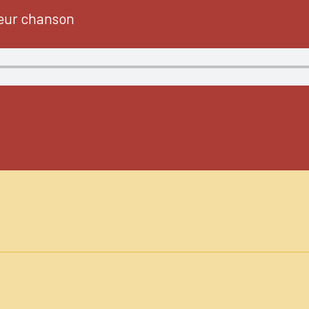
leur chanson
n