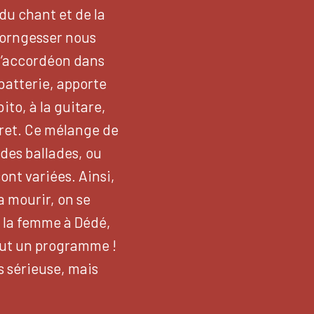
du chant et de la
Borngesser nous
 l’accordéon dans
 batterie, apporte
to, à la guitare,
ecret. Ce mélange de
 des ballades, ou
nt variées. Ainsi,
a mourir, on se
e la femme à Dédé,
Tout un programme !
s sérieuse, mais